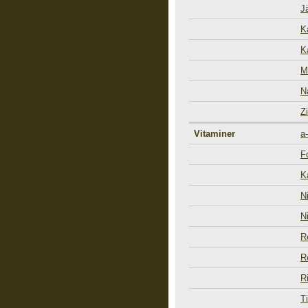
J
K
K
M
N
Z
Vitaminer
a
F
K
N
N
R
R
R
T