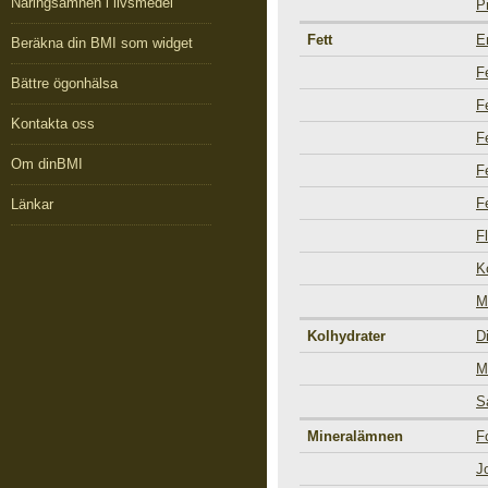
Näringsämnen i livsmedel
P
Fett
E
Beräkna din BMI som widget
F
Bättre ögonhälsa
F
Kontakta oss
F
Om dinBMI
F
F
Länkar
F
K
M
Kolhydrater
D
M
S
Mineralämnen
F
J