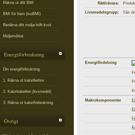
Räkna ut ditt BMI
Rätt/råvara:
Produk
Livsmedelsgrupp:
Sås dr
BMI för barn (isoBMI)
Beräkna ditt midja-höft-kvot
Midjemåttet
Energiförbrukning
Energifördelning
Din energiförbrukning
F
1. Räkna ut kaloribehov
P
K
2. Kaloritabellen (livsmedel)
Makrokomponenter
E
3. Räkna ut kaloriförbrukning
E
F
Övrigt
K