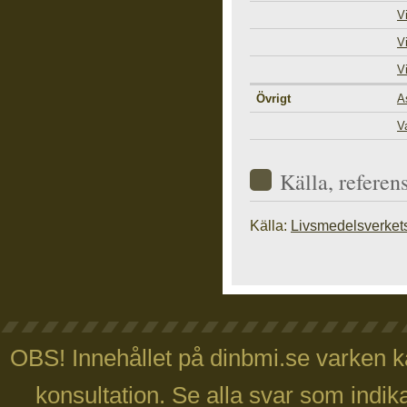
V
V
V
Övrigt
A
V
Källa, referen
Källa:
Livsmedelsverket
OBS! Innehållet på dinbmi.se varken ka
konsultation. Se alla svar som indika