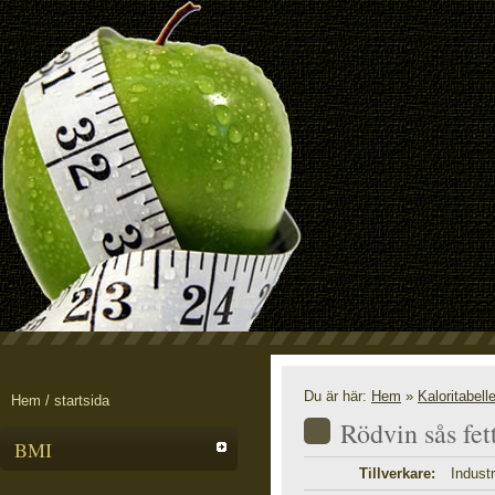
Du är här:
Hem
»
Kaloritabell
Hem / startsida
Rödvin sås fe
BMI
Tillverkare:
Industr