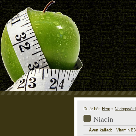
N
Du är här:
Hem
»
Näringsvär
Niacin
Även kallad:
Vitamin B3