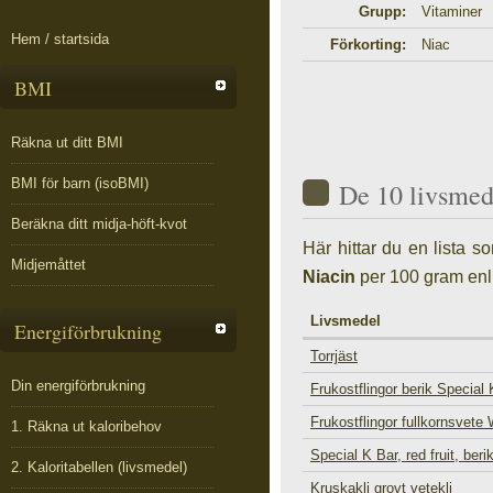
Grupp:
Vitaminer
Hem / startsida
Förkorting:
Niac
BMI
Räkna ut ditt BMI
BMI för barn (isoBMI)
De 10 livsmed
Beräkna ditt midja-höft-kvot
Här hittar du en lista 
Midjemåttet
Niacin
per 100 gram enl
Livsmedel
Energiförbrukning
Torrjäst
Din energiförbrukning
Frukostflingor berik Special 
Frukostflingor fullkornsvete
1. Räkna ut kaloribehov
Special K Bar, red fruit, beri
2. Kaloritabellen (livsmedel)
Kruskakli grovt vetekli