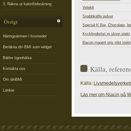
3. Räkna ut kaloriförbrukning
Vetekli
Snabbkaffe pulver
Övrigt
Special K Bar, Chocolate, b
Kycklingbröst m skinn stekt
Näringsämnen i livsmedel
Bacon magert gris rökt stekt
Beräkna din BMI som widget
Bättre ögonhälsa
Källa, referen
Kontakta oss
Om dinBMI
Källa:
Livsmedelsverket
Länkar
Läs mer om Niacin på W