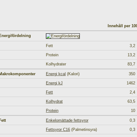
Innehåll per 1
Energifördelning
Fett
3,2
Protein
13,2
Kolhydrater
83,7
Makrokomponenter
Energi kcal
(Kalori)
350
Energi kJ
1462
Fett
2,4
Kolhydrat
63,5
Protein
10
Fett
Enkelomättade fettsyror
0,3
Fettsyror C16
(Palmetinsyra)
0,3