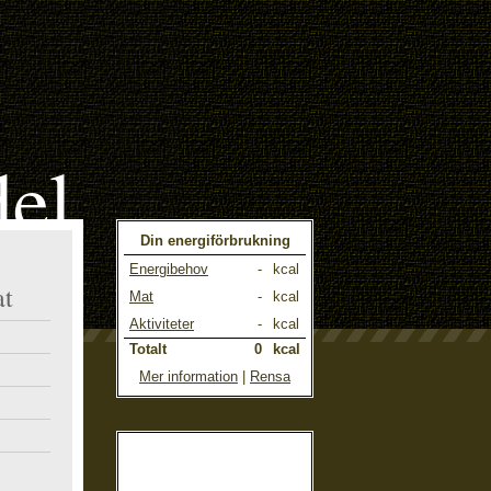
el
Din energiförbrukning
Energibehov
-
kcal
at
Mat
-
kcal
Aktiviteter
-
kcal
Totalt
0
kcal
Mer information
|
Rensa