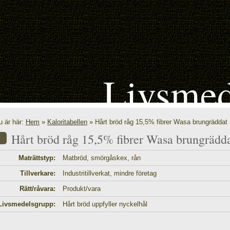
Livsmed
u är här:
Hem
»
Kaloritabellen
» Hårt bröd råg 15,5% fibrer Wasa brungräddat
Hårt bröd råg 15,5% fibrer Wasa brungrädd
Maträttstyp:
Matbröd, smörgåskex, rån
Tillverkare:
Industritillverkat, mindre företag
Rätt/råvara:
Produkt/vara
Livsmedelsgrupp:
Hårt bröd uppfyller nyckelhål