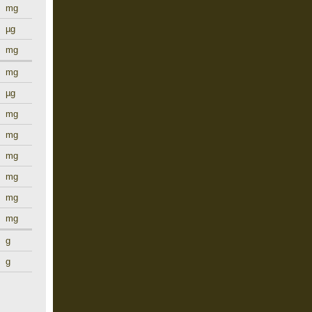
mg
µg
mg
mg
µg
mg
mg
mg
mg
mg
mg
g
g