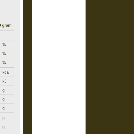
00 gram
%
%
%
kcal
kJ
g
g
g
g
g