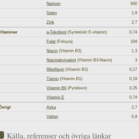
Natrium
600
Selen
1,9
Zink
2,7
Vitaminer
a-Tokoferol
(Syntetiskt E-vitamin)
0,74
Folat
(Folsyra)
104
Niacin
(Vitamin B3)
1,3
Niacinekvivalent
(Vitamin B3-Niacin)
3
Riboflavin
(Vitamin B2)
0,17
Tiamin
(Vitamin B1)
0,19
Vitamin B6
(Pyridoxin)
0,25
Vitamin E
0,74
Övrigt
Aska
2,7
Vatten
5,9
Källa, referenser och övriga länkar