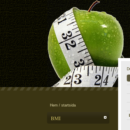
D
Hem / startsida
BMI