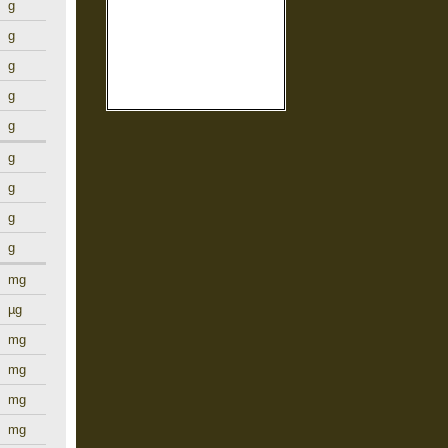
g
g
g
g
g
g
g
g
g
mg
µg
mg
mg
mg
mg