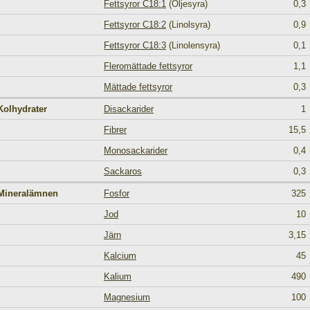
Fettsyror C18:1
(Oljesyra)
0,3
Fettsyror C18:2
(Linolsyra)
0,9
Fettsyror C18:3
(Linolensyra)
0,1
Fleromättade fettsyror
1,1
Mättade fettsyror
0,3
Kolhydrater
Disackarider
1
Fibrer
15,5
Monosackarider
0,4
Sackaros
0,3
Mineralämnen
Fosfor
325
Jod
10
Järn
3,15
Kalcium
45
Kalium
490
Magnesium
100