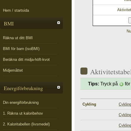
Aktivite
Hem / startsida
BMI
Nu
Räkna ut ditt BMI
BMI för barn (isoBMI)
Beräkna ditt midja-höft-kvot
Aktivitetstabe
Midjemåttet
Tips:
Tryck på
för
Energiförbrukning
Din energiförbrukning
Cykling
Cykling
1. Räkna ut kaloribehov
Cykling
2. Kaloritabellen (livsmedel)
Cykling