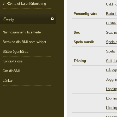
3. Räkna ut kaloriförbrukning
Cykling
Personlig vård
Bada i
Övrigt
Dusha,
Näringsämnen i livsmedel
Sex
Sex, n
Beräkna din BMI som widget
Spela musik
Spela p
Spela m
Bättre ögonhälsa
Träning
Golf, b
Kontakta oss
Gå/jog
Om dinBMI
Joggni
Länkar
Löpnin
Löpnin
Löpnin