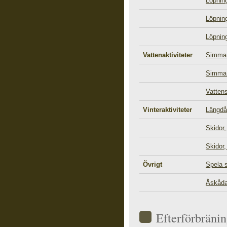
Löpnin
Löpnin
Löpning
Vattenaktiviteter
Simma 
Simma 
Vattens
Vinteraktiviteter
Längdå
Skidor,
Skidor,
Övrigt
Spela 
Åskåda
Efterförbräni