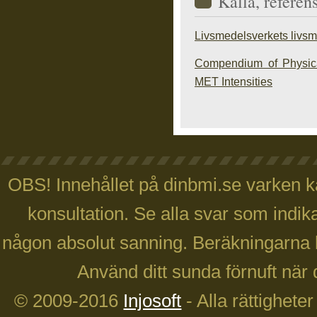
Källa, referen
Livsmedelsverkets livs
Compendium of Physical
MET Intensities
OBS! Innehållet på dinbmi.se varken ka
konsultation. Se alla svar som indika
någon absolut sanning. Beräkningarna 
Använd ditt sunda förnuft när 
© 2009-2016
Injosoft
- Alla rättighete