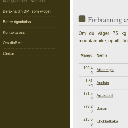
Näringsämnen i livsmedel
Beräkna din BMI som widget
Förbränning a
Bättre ögonhälsa
Kontakta oss
Om du väger 75 kg o
mountainbike, uphill' fö
Om dinBMI
Länkar
Mängd
Namn
192,4
After eight
g
1,51
Apelsin
kg
171,5
Arraksboll
g
779,2
Banan
g
215,6
Chokladkaka
g