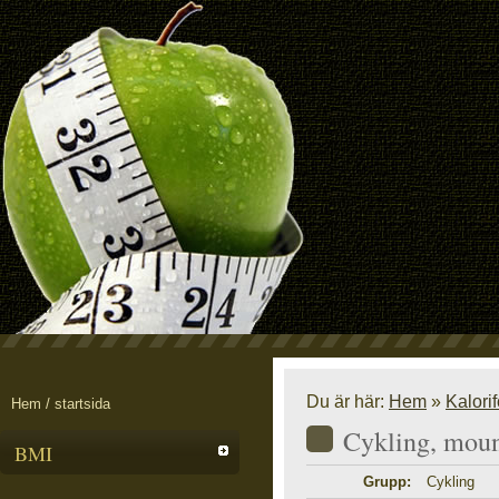
Du är här:
Hem
»
Kalori
Hem / startsida
Cykling, moun
BMI
Grupp:
Cykling