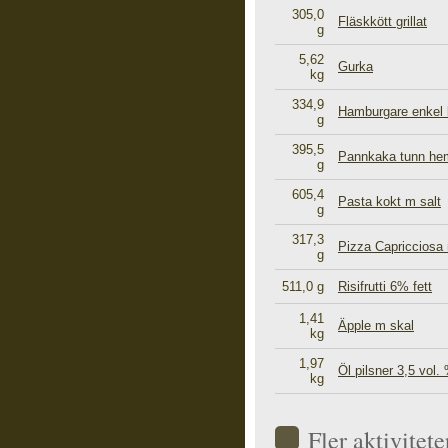
305,0
Fläskkött grillat
g
5,62
Gurka
kg
334,9
Hamburgare enkel b
g
395,5
Pannkaka tunn he
g
605,4
Pasta kokt m salt
g
317,3
Pizza Capricciosa 
g
511,0 g
Risifrutti 6% fett
1,41
Äpple m skal
kg
1,97
Öl pilsner 3,5 vol.
kg
Fler aktivite