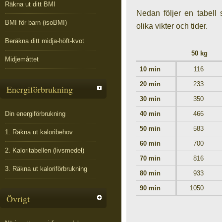
Räkna ut ditt BMI
Nedan följer en tabell 
BMI för barn (isoBMI)
olika vikter och tider.
Beräkna ditt midja-höft-kvot
50 kg
Midjemåttet
10 min
116
20 min
233
Energiförbrukning
30 min
350
Din energiförbrukning
40 min
466
50 min
583
1. Räkna ut kaloribehov
60 min
700
2. Kaloritabellen (livsmedel)
70 min
816
3. Räkna ut kaloriförbrukning
80 min
933
90 min
1050
Övrigt