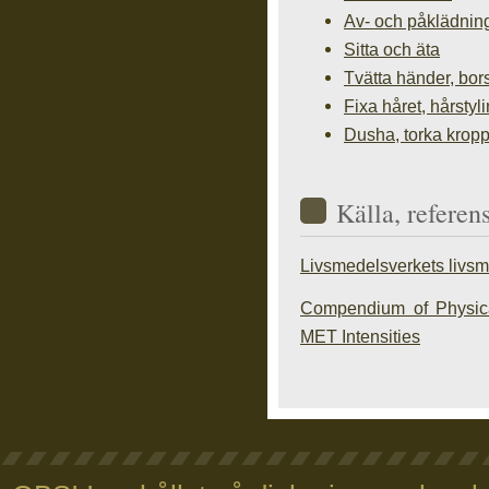
Av- och påklädnin
Sitta och äta
Tvätta händer, bor
Fixa håret, hårstyl
Dusha, torka krop
Källa, referen
Livsmedelsverkets livs
Compendium of Physical
MET Intensities