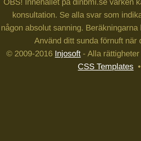
OBS! Innehållet på dinbmi.se varken ka
konsultation. Se alla svar som indika
någon absolut sanning. Beräkningarna 
Använd ditt sunda förnuft när 
© 2009-2016
Injosoft
- Alla rättighete
CSS Templates
•