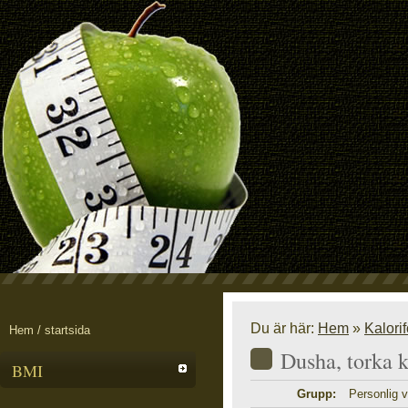
Du är här:
Hem
»
Kalori
Hem / startsida
Dusha, torka 
BMI
Grupp:
Personlig 