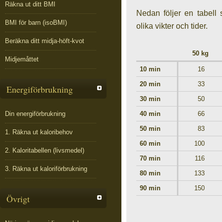
Räkna ut ditt BMI
Nedan följer en tabell 
BMI för barn (isoBMI)
olika vikter och tider.
Beräkna ditt midja-höft-kvot
50 kg
Midjemåttet
10 min
16
20 min
33
Energiförbrukning
30 min
50
Din energiförbrukning
40 min
66
50 min
83
1. Räkna ut kaloribehov
60 min
100
2. Kaloritabellen (livsmedel)
70 min
116
3. Räkna ut kaloriförbrukning
80 min
133
90 min
150
Övrigt