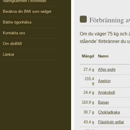
Näringsämnen i livsmedel
Beräkna din BMI som widget
Förbränning a
Bättre ögonhälsa
Kontakta oss
Om du väger 75 kg och ä
stående' förbränner du u
Om dinBMI
Länkar
Mängd
Namn
27,4 g
After eight
215,4
Apelsin
g
24,4 g
Arraksboll
110,9 g
Banan
30,7 g
Chokladkaka
43,4 g
Fläskkött grillat