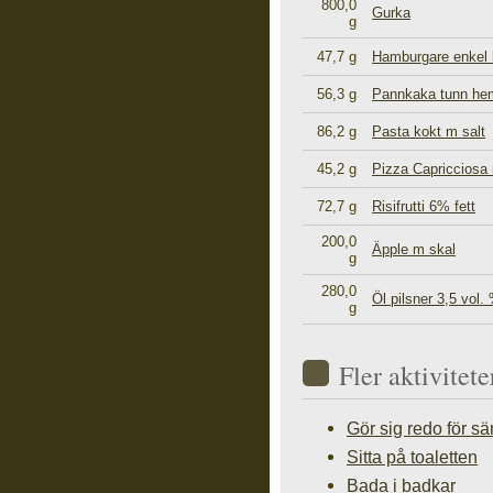
800,0
Gurka
g
47,7 g
Hamburgare enkel b
56,3 g
Pannkaka tunn he
86,2 g
Pasta kokt m salt
45,2 g
Pizza Capricciosa 
72,7 g
Risifrutti 6% fett
200,0
Äpple m skal
g
280,0
Öl pilsner 3,5 vol.
g
Fler aktivite
Gör sig redo för s
Sitta på toaletten
Bada i badkar