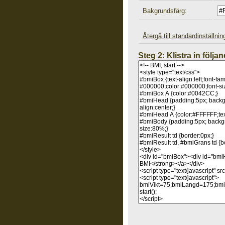
Bakgrundsfärg:
Återgå till standardinställni
Steg 2: Klistra in föl