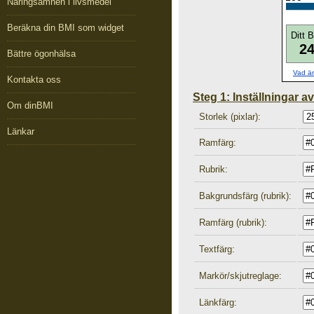
Näringsämnen i livsmedel
Beräkna din BMI som widget
Ditt 
24
Bättre ögonhälsa
Vad ä
Kontakta oss
Steg 1: Inställningar a
Om dinBMI
Storlek (pixlar):
Länkar
Ramfärg:
Rubrik:
Bakgrundsfärg (rubrik):
Ramfärg (rubrik):
Textfärg:
Markör/skjutreglage:
Länkfärg: