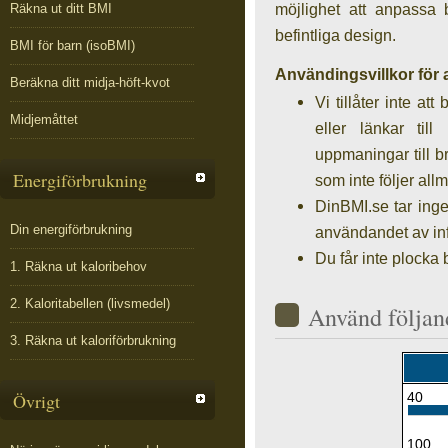
möjlighet att anpassa
Räkna ut ditt BMI
befintliga design.
BMI för barn (isoBMI)
Användingsvillkor för 
Beräkna ditt midja-höft-kvot
Vi tillåter inte a
Midjemåttet
eller länkar till
uppmaningar till br
Energiförbrukning
som inte följer all
DinBMI.se tar ing
Din energiförbrukning
användandet av in
Du får inte plocka 
1. Räkna ut kaloribehov
2. Kaloritabellen (livsmedel)
Använd följan
3. Räkna ut kaloriförbrukning
Övrigt
40
100