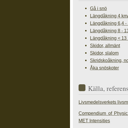
Gå i snö
Längdåkning 4 km
Längdåkning 6,4 -
Längdåkning 8 - 1
Längdåkning < 13
Skidor, allmänt
Skidor, slalom
Skridskoåkning, n
Åka snöskoter
Källa, referen
Livsmedelsverkets livs
Compendium of Physical
MET Intensities