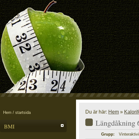
Du är här:
Hem
»
Kalori
Hem / startsida
Längdåkning 6
BMI
Grupp:
Vinteraktivi