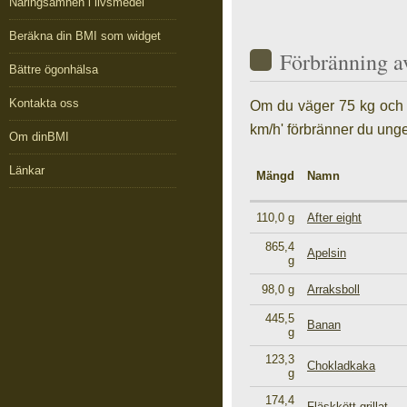
Näringsämnen i livsmedel
Beräkna din BMI som widget
Förbränning a
Bättre ögonhälsa
Kontakta oss
Om du väger 75 kg och ä
km/h' förbränner du unge
Om dinBMI
Länkar
Mängd
Namn
110,0 g
After eight
865,4
Apelsin
g
98,0 g
Arraksboll
445,5
Banan
g
123,3
Chokladkaka
g
174,4
Fläskkött grillat