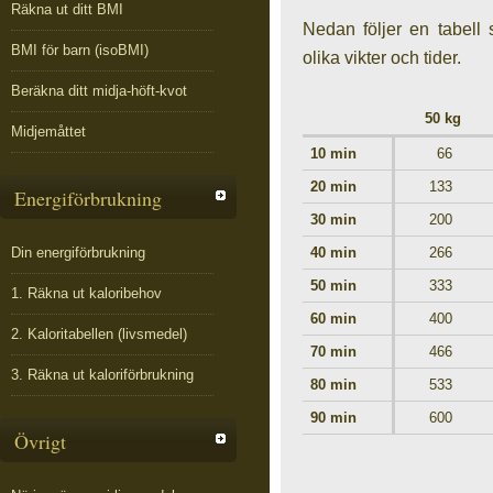
Räkna ut ditt BMI
Nedan följer en tabell 
BMI för barn (isoBMI)
olika vikter och tider.
Beräkna ditt midja-höft-kvot
50 kg
Midjemåttet
10 min
66
20 min
133
Energiförbrukning
30 min
200
Din energiförbrukning
40 min
266
50 min
333
1. Räkna ut kaloribehov
60 min
400
2. Kaloritabellen (livsmedel)
70 min
466
3. Räkna ut kaloriförbrukning
80 min
533
90 min
600
Övrigt