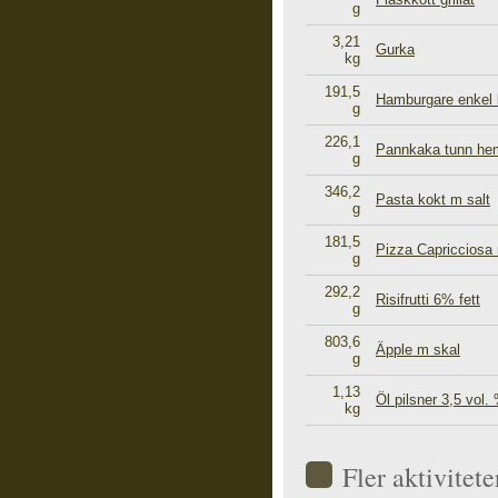
g
3,21
Gurka
kg
191,5
Hamburgare enkel b
g
226,1
Pannkaka tunn he
g
346,2
Pasta kokt m salt
g
181,5
Pizza Capricciosa 
g
292,2
Risifrutti 6% fett
g
803,6
Äpple m skal
g
1,13
Öl pilsner 3,5 vol.
kg
Fler aktivite