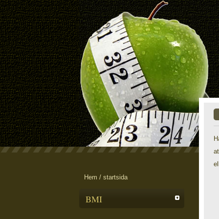
H
a
e
Hem / startsida
BMI