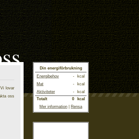
oss
Din energiförbrukning
Energibehov
-
kcal
Mat
-
kcal
 Vi lovar
Aktiviteter
-
kcal
akta oss
Totalt
0
kcal
Mer information
|
Rensa