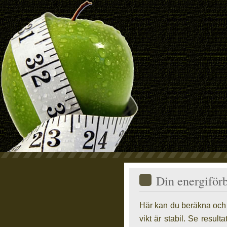
din
Din energiför
Här kan du beräkna och s
vikt är stabil. Se result