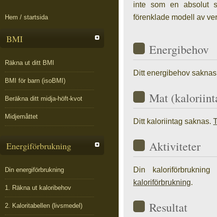
inte som en absolut 
förenklade modell av ver
Hem / startsida
BMI
Energibehov
Räkna ut ditt BMI
Ditt energibehov saknas
BMI för barn (isoBMI)
Mat (kaloriint
Beräkna ditt midja-höft-kvot
Midjemåttet
Ditt kaloriintag saknas.
T
Aktiviteter
Energiförbrukning
Din kaloriförbruknin
Din energiförbrukning
kaloriförbrukning
.
1. Räkna ut kaloribehov
Resultat
2. Kaloritabellen (livsmedel)