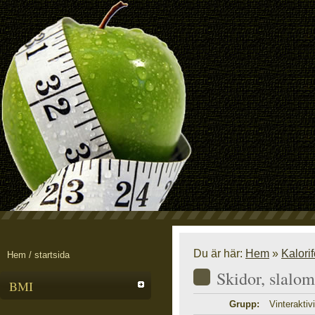
Du är här:
Hem
»
Kalori
Hem / startsida
Skidor, slalom
BMI
Grupp:
Vinteraktivi