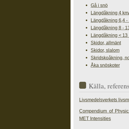
Gå i snö
Längdåkning 4 km
Längdåkning 6,4 -
Längdåkning 8 - 1
Längdåkning < 13
Skidor, allmänt
Skidor, slalom
Skridskoåkning, n
Åka snöskoter
Källa, referen
Livsmedelsverkets livs
Compendium of Physical
MET Intensities