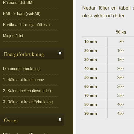
Räkna ut ditt BMI
Nedan följer en tabell 
BMI för barn (isoBMI)
olika vikter och tider.
Beräkna ditt midja-höft-kvot
50 kg
Midjemåttet
10 min
50
20 min
100
Energiförbrukning
30 min
150
Din energiförbrukning
40 min
200
50 min
250
1. Räkna ut kaloribehov
60 min
300
2. Kaloritabellen (livsmedel)
70 min
350
3. Räkna ut kaloriförbrukning
80 min
400
90 min
450
Övrigt