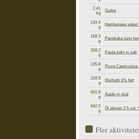
2,41
Gurka
kg
143,4
Hamburgare enkel b
g
169,3
Pannkaka tunn he
g
259,2
Pasta kokt m salt
g
135,9
Pizza Capricciosa 
g
218,8
Risifrutti 6% fett
g
601,8
Äpple m skal
g
842,5
Öl pilsner 3,5 vol.
g
Fler aktivite