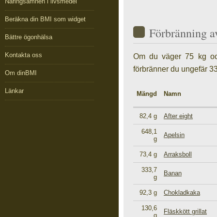
Näringsämnen i livsmedel
Beräkna din BMI som widget
Förbränning a
Bättre ögonhälsa
Kontakta oss
Om du väger 75 kg och
förbränner du ungefär 33
Om dinBMI
Länkar
Mängd
Namn
82,4 g
After eight
648,1
Apelsin
g
73,4 g
Arraksboll
333,7
Banan
g
92,3 g
Chokladkaka
130,6
Fläskkött grillat
g