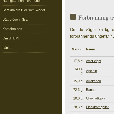
Näringsämnen i livsmedel
Beräkna din BMI som widget
Förbränning a
Bättre ögonhälsa
Kontakta oss
Om du väger 75 kg oc
förbränner du ungefär 73
Om dinBMI
Länkar
Mängd
Namn
17,8 g
After eight
140,4
Apelsin
g
15,9 g
Arraksboll
72,3 g
Banan
20,0 g
Chokladkaka
28,3 g
Fläskkött grillat