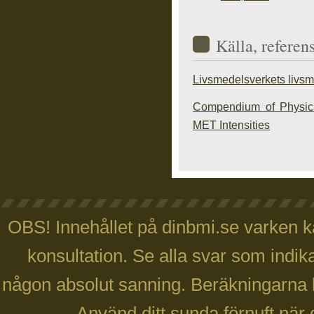
Källa, referen
Livsmedelsverkets livs
Compendium of Physical
MET Intensities
OBS! Innehållet på dinbmi.se varken ka
konsultation. Se alla svar som indika
någon absolut sanning. Beräkningarna 
Använd ditt sunda förnuft när 