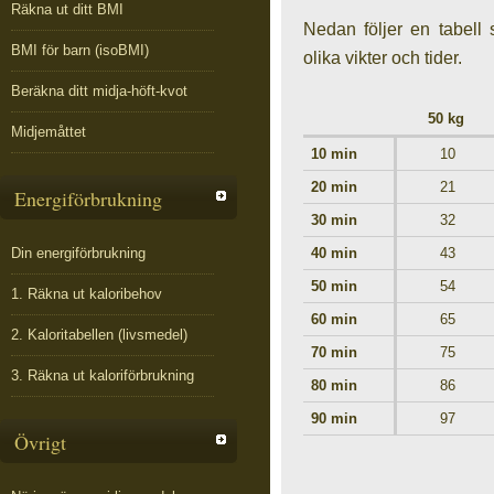
Räkna ut ditt BMI
Nedan följer en tabell 
BMI för barn (isoBMI)
olika vikter och tider.
Beräkna ditt midja-höft-kvot
50 kg
Midjemåttet
10 min
10
20 min
21
Energiförbrukning
30 min
32
Din energiförbrukning
40 min
43
50 min
54
1. Räkna ut kaloribehov
60 min
65
2. Kaloritabellen (livsmedel)
70 min
75
3. Räkna ut kaloriförbrukning
80 min
86
90 min
97
Övrigt