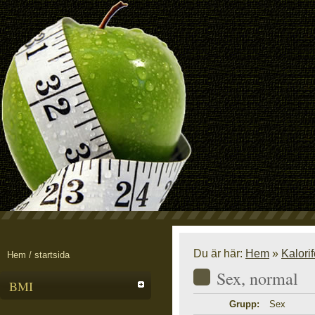
Du är här:
Hem
»
Kalori
Hem / startsida
Sex, normal
BMI
Grupp:
Sex