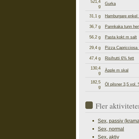
521,4
Gurka
g
31,1 g
Hamburgare enkel b
36,7 g
Pannkaka tunn he
56,2 g
Pasta kokt m salt
29,4 g
Pizza Capricciosa 
47,4 g
Risifrutti 6% fett
130,4
Äpple m skal
g
182,5
Öl pilsner 3,5 vol.
g
Fler aktivite
Sex, passiv (krama
Sex, normal
Sex, aktiv