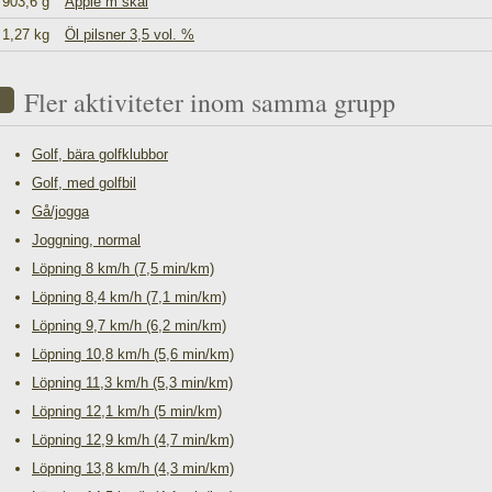
903,6 g
Äpple m skal
1,27 kg
Öl pilsner 3,5 vol. %
Fler aktiviteter inom samma grupp
Golf, bära golfklubbor
Golf, med golfbil
Gå/jogga
Joggning, normal
Löpning 8 km/h (7,5 min/km)
Löpning 8,4 km/h (7,1 min/km)
Löpning 9,7 km/h (6,2 min/km)
Löpning 10,8 km/h (5,6 min/km)
Löpning 11,3 km/h (5,3 min/km)
Löpning 12,1 km/h (5 min/km)
Löpning 12,9 km/h (4,7 min/km)
Löpning 13,8 km/h (4,3 min/km)