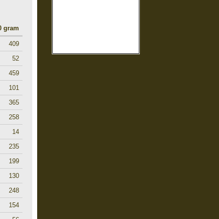
00 gram
409
52
459
101
365
258
14
235
199
130
248
154