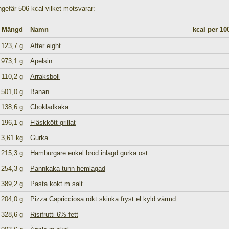
ngefär 506 kcal vilket motsvarar:
Mängd
Namn
kcal per 1
123,7 g
After eight
973,1 g
Apelsin
110,2 g
Arraksboll
501,0 g
Banan
138,6 g
Chokladkaka
196,1 g
Fläskkött grillat
3,61 kg
Gurka
215,3 g
Hamburgare enkel bröd inlagd gurka ost
254,3 g
Pannkaka tunn hemlagad
389,2 g
Pasta kokt m salt
204,0 g
Pizza Capricciosa rökt skinka fryst el kyld värmd
328,6 g
Risifrutti 6% fett