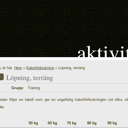
aktivi
u är här:
Hem
»
Kaloriförbrukning
» Löpning, terräng
Löpning, terräng
Grupp:
Träning
edan följer en tabell som ger en ungefärlig kaloriförbrukningen vid olika vi
der.
50 kg
60 kg
70 kg
80 kg
90 kg