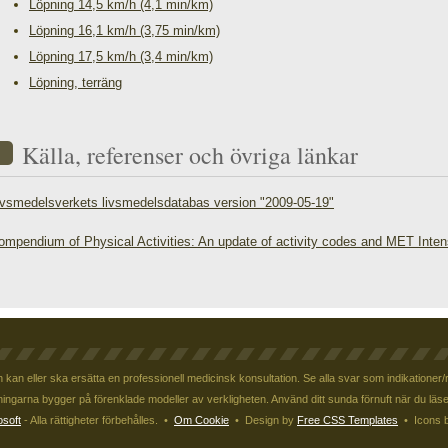
Löpning 14,5 km/h (4,1 min/km)
Löpning 16,1 km/h (3,75 min/km)
Löpning 17,5 km/h (3,4 min/km)
Löpning, terräng
Källa, referenser och övriga länkar
ivsmedelsverkets livsmedelsdatabas version "2009-05-19"
ompendium of Physical Activities: An update of activity codes and MET Inten
kan eller ska ersätta en professionell medicinsk konsultation. Se alla svar som indikationer/ri
ngarna bygger på förenklade modeller av verkligheten. Använd ditt sunda förnuft när du läse
osoft
- Alla rättigheter förbehålles. •
Om Cookie
• Design by
Free CSS Templates
• Icons 