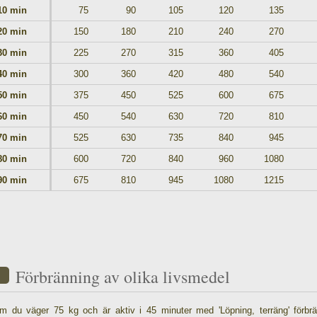
10 min
75
90
105
120
135
20 min
150
180
210
240
270
30 min
225
270
315
360
405
40 min
300
360
420
480
540
50 min
375
450
525
600
675
60 min
450
540
630
720
810
70 min
525
630
735
840
945
80 min
600
720
840
960
1080
90 min
675
810
945
1080
1215
Förbränning av olika livsmedel
m du väger 75 kg och är aktiv i 45 minuter med 'Löpning, terräng' förbr