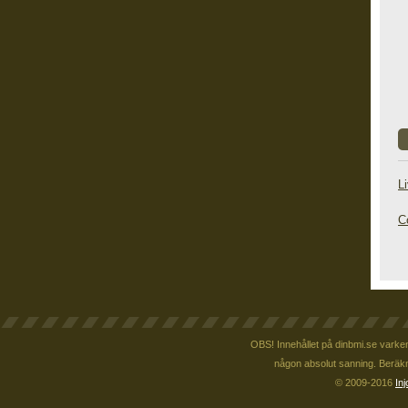
L
C
OBS! Innehållet på dinbmi.se varken 
någon absolut sanning. Beräkni
© 2009-2016
Inj