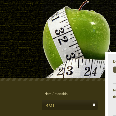
D
N
Hem / startsida
ti
BMI