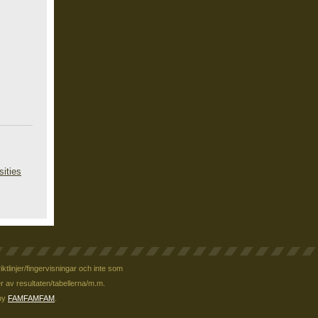
sities
ktlinjer/fingervisningar och inte som
r av resultaten/tabellerna/m.m.
by
FAMFAMFAM
.