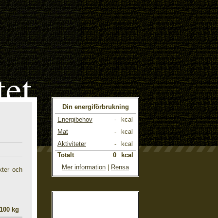
tet
Din energiförbrukning
Energibehov
-
kcal
Mat
-
kcal
Aktiviteter
-
kcal
Totalt
0
kcal
Mer information
|
Rensa
kter och
100 kg