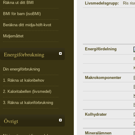
Räkna ut ditt BMI
Livsmedelsgrupp:
Ris ris
BMI för barn (isoBMI)
Beräkna ditt midja-höft-kvot
Midjemåttet
Energifördelning
Energiförbrukning
Din energiförbrukning
Makrokomponenter
1. Räkna ut kaloribehov
2. Kaloritabellen (livsmedel)
3. Räkna ut kaloriförbrukning
Kolhydrater
Övrigt
Mineralämnen