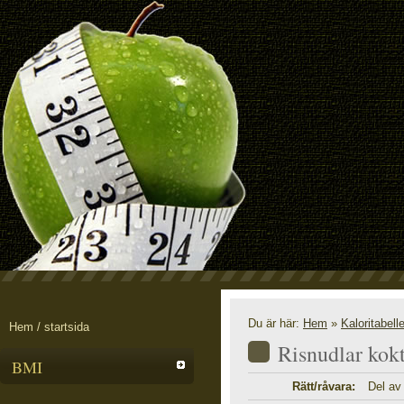
Du är här:
Hem
»
Kaloritabell
Hem / startsida
Risnudlar kokt
BMI
Rätt/råvara:
Del av 