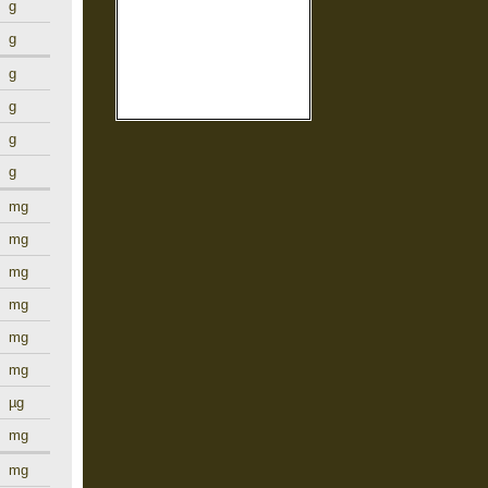
g
g
g
g
g
g
mg
mg
mg
mg
mg
mg
µg
mg
mg