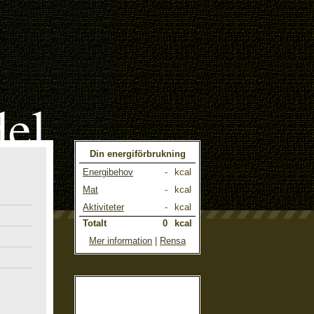
el
Din energiförbrukning
Energibehov
-
kcal
Mat
-
kcal
Aktiviteter
-
kcal
Totalt
0
kcal
Mer information
|
Rensa