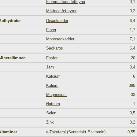
Fleromättade fettsyror
0,1
Mättade fettsyror
0,2
Kolhydrater
Disackarider
6,4
Fibrer
1,7
Monosackarider
7,1
Sackaros
6,4
Mineralämnen
Fosfor
20
Järn
0,4
Kalcium
6
Kalium
395
Magnesium
33
Natrium
1
Selen
0,5
Zink
0,2
Vitaminer
a-Tokoferol
(Syntetiskt E-vitamin)
0,55