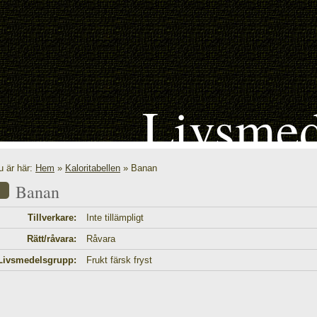
Livsmed
u är här:
Hem
»
Kaloritabellen
» Banan
Banan
Tillverkare:
Inte tillämpligt
Rätt/råvara:
Råvara
Livsmedelsgrupp:
Frukt färsk fryst