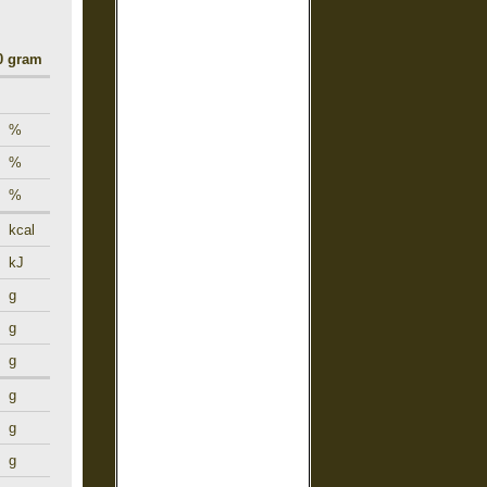
00 gram
%
%
%
kcal
kJ
g
g
g
g
g
g