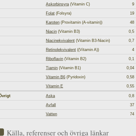
Askorbinsyra
(Vitamin C)
9
Folat
(Folsyra)
19
Karoten
(Provitamin (A-vitamin))
48
Niacin
(Vitamin B3)
0,5
Niacinekvivalent
(Vitamin B3-Niacin)
0,7
Retinolekvivalent
((Vitamin A))
4
Riboflavin
(Vitamin B2)
0,1
Tiamin
(Vitamin B1)
0,04
Vitamin B6
(Pyridoxin)
0,58
Vitamin E
0,55
Övrigt
Aska
0,8
Avfall
37
Vatten
74
Källa, referenser och övriga länkar