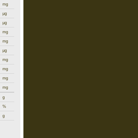
mg
µg
µg
mg
mg
µg
mg
mg
mg
mg
g
%
g