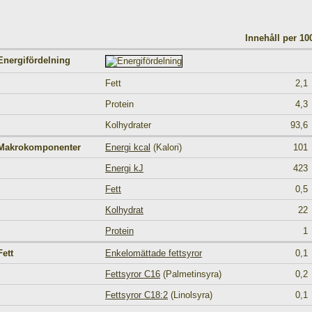
Innehåll per 1
Energifördelning
Fett
2,1
Protein
4,3
Kolhydrater
93,6
Makrokomponenter
Energi kcal
(Kalori)
101
Energi kJ
423
Fett
0,5
Kolhydrat
22
Protein
1
Fett
Enkelomättade fettsyror
0,1
Fettsyror C16
(Palmetinsyra)
0,2
Fettsyror C18:2
(Linolsyra)
0,1