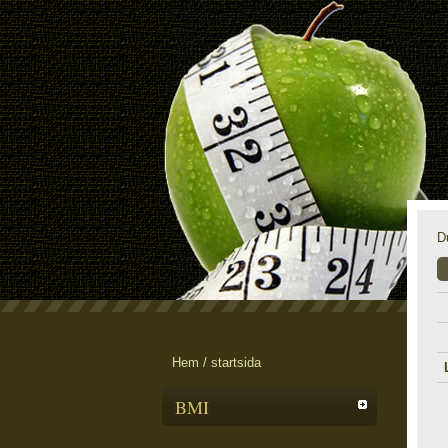
D
Hem / startsida
BMI