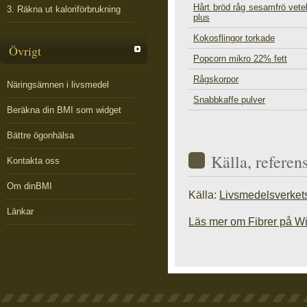
Hårt bröd råg sesamfrö vetek
3. Räkna ut kaloriförbrukning
plus
Kokosflingor torkade
Övrigt
Popcorn mikro 22% fett
Rågskorpor
Näringsämnen i livsmedel
Snabbkaffe pulver
Beräkna din BMI som widget
Bättre ögonhälsa
Källa, referen
Kontakta oss
Om dinBMI
Källa:
Livsmedelsverket
Länkar
Läs mer om Fibrer på W