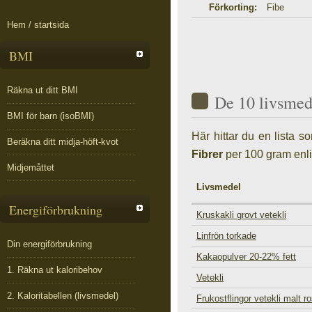
Förkorting:
Fibe
Hem / startsida
BMI
Räkna ut ditt BMI
De 10 livsmed
BMI för barn (isoBMI)
Här hittar du en lista 
Beräkna ditt midja-höft-kvot
Fibrer
per 100 gram enli
Midjemåttet
Livsmedel
Energiförbrukning
Kruskakli grovt vetekli
Linfrön torkade
Din energiförbrukning
Kakaopulver 20-22% fett
1. Räkna ut kaloribehov
Vetekli
2. Kaloritabellen (livsmedel)
Frukostflingor vetekli malt ro