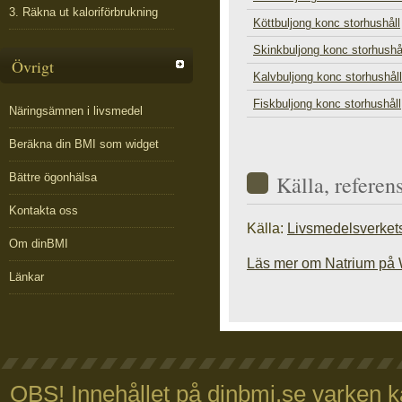
3. Räkna ut kaloriförbrukning
Köttbuljong konc storhushåll
Skinkbuljong konc storhushå
Övrigt
Kalvbuljong konc storhushåll
Fiskbuljong konc storhushåll
Näringsämnen i livsmedel
Beräkna din BMI som widget
Bättre ögonhälsa
Källa, referen
Kontakta oss
Källa:
Livsmedelsverket
Om dinBMI
Läs mer om Natrium på 
Länkar
OBS! Innehållet på dinbmi.se varken ka