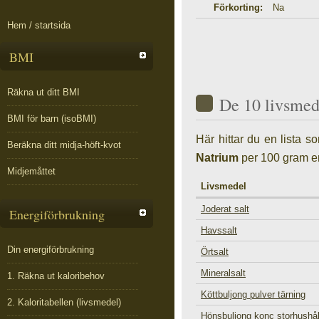
Förkorting:
Na
Hem / startsida
BMI
Räkna ut ditt BMI
De 10 livsmed
BMI för barn (isoBMI)
Här hittar du en lista 
Beräkna ditt midja-höft-kvot
Natrium
per 100 gram en
Midjemåttet
Livsmedel
Joderat salt
Energiförbrukning
Havssalt
Din energiförbrukning
Örtsalt
Mineralsalt
1. Räkna ut kaloribehov
Köttbuljong pulver tärning
2. Kaloritabellen (livsmedel)
Hönsbuljong konc storhushål