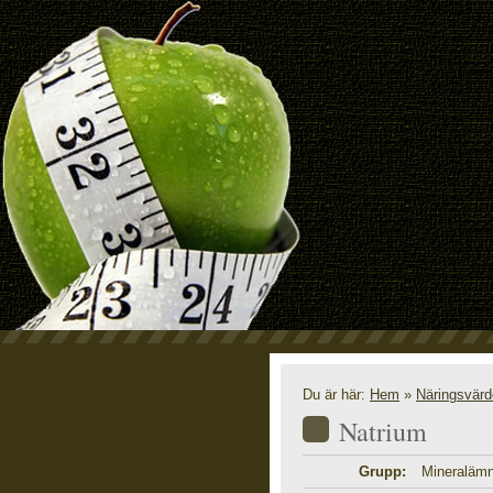
N
Du är här:
Hem
»
Näringsvär
Natrium
Grupp:
Mineraläm