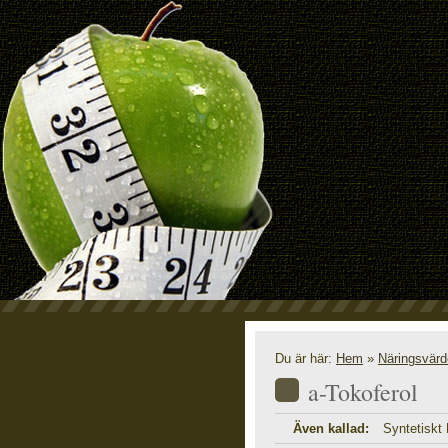
N
Du är här:
Hem
»
Näringsvär
a-Tokoferol
Även kallad:
Syntetiskt 