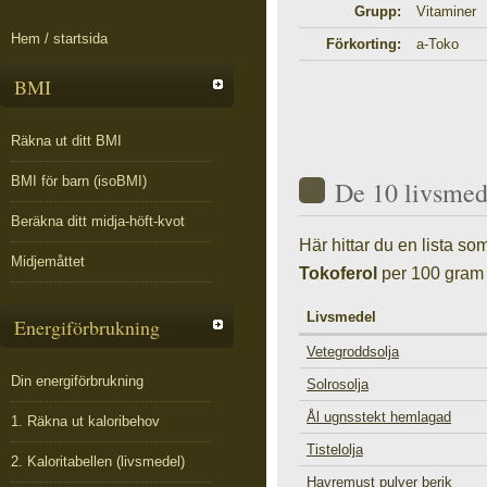
Grupp:
Vitaminer
Hem / startsida
Förkorting:
a-Toko
BMI
Räkna ut ditt BMI
BMI för barn (isoBMI)
De 10 livsmed
Beräkna ditt midja-höft-kvot
Här hittar du en lista s
Midjemåttet
Tokoferol
per 100 gram 
Livsmedel
Energiförbrukning
Vetegroddsolja
Din energiförbrukning
Solrosolja
Ål ugnsstekt hemlagad
1. Räkna ut kaloribehov
Tistelolja
2. Kaloritabellen (livsmedel)
Havremust pulver berik