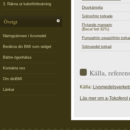
3. Räkna ut kaloriförbrukning
Druvkärnolja
Solrosfrön torkade
Övrigt
Flytande margarin
(Becel fett 82%)
Näringsämnen i livsmedel
Pumpafrön squashfrön torka
Beräkna din BMI som widget
Sötmandel torkad
Bättre ögonhälsa
Kontakta oss
Källa, referen
Om dinBMI
Källa:
Livsmedelsverket
Länkar
Läs mer om a-Tokoferol 