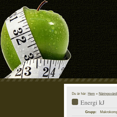
N
Du är här:
Hem
»
Näringsvär
Energi kJ
Grupp:
Makrokomp