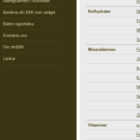
Näringsämnen i livsmedel
P
Kolhydrater
D
Beräkna din BMI som widget
Fi
Bättre ögonhälsa
M
Kontakta oss
S
Om dinBMI
Mineralämnen
F
Länkar
J
K
K
M
N
S
Z
Vitaminer
a
F