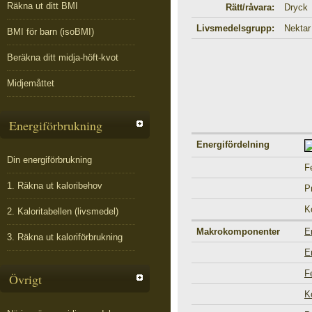
Räkna ut ditt BMI
Rätt/råvara:
Dryck
Livsmedelsgrupp:
Nektar
BMI för barn (isoBMI)
Beräkna ditt midja-höft-kvot
Midjemåttet
Energiförbrukning
Energifördelning
Din energiförbrukning
F
1. Räkna ut kaloribehov
P
K
2. Kaloritabellen (livsmedel)
Makrokomponenter
E
3. Räkna ut kaloriförbrukning
E
F
Övrigt
K