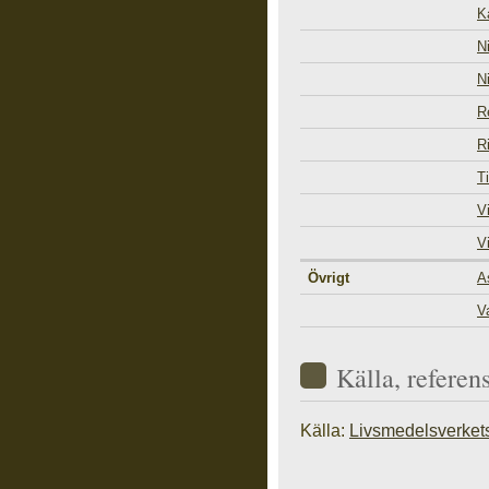
K
N
N
R
R
T
V
V
Övrigt
A
V
Källa, referen
Källa:
Livsmedelsverket