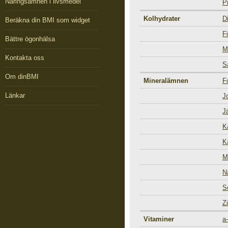
Näringsämnen i livsmedel
P
Kolhydrater
D
Beräkna din BMI som widget
Fi
Bättre ögonhälsa
M
Kontakta oss
S
Om dinBMI
Mineralämnen
F
Länkar
J
J
K
K
M
N
S
Z
Vitaminer
a