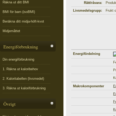
Räkna ut ditt BMI
Rätt/råvara:
Produk
Livsmedelsgrupp:
Frukt 
BMI för barn (isoBMI)
Beräkna ditt midja-höft-kvot
Midjemåttet
Energiförbrukning
Energifördelning
Din energiförbrukning
F
1. Räkna ut kaloribehov
P
K
2. Kaloritabellen (livsmedel)
Makrokomponenter
E
3. Räkna ut kaloriförbrukning
E
F
Övrigt
K