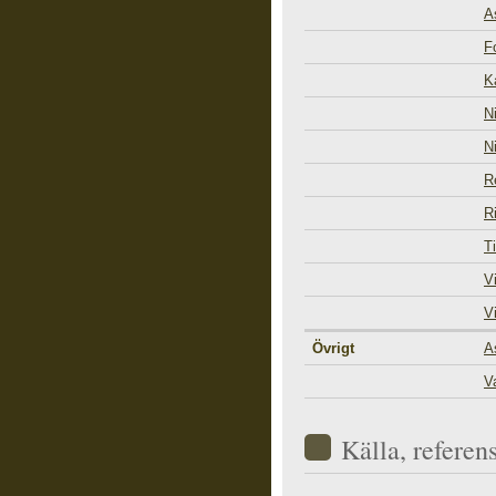
A
F
K
N
N
R
R
T
V
V
Övrigt
A
V
Källa, referen