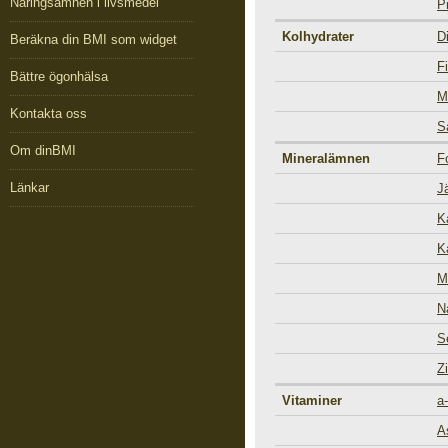
Näringsämnen i livsmedel
P
Kolhydrater
D
Beräkna din BMI som widget
Fi
Bättre ögonhälsa
M
Kontakta oss
S
Om dinBMI
Mineralämnen
F
Länkar
J
K
K
M
N
S
Z
Vitaminer
a
A