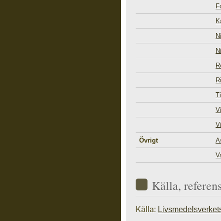
F
K
N
N
R
R
T
V
V
Övrigt
A
V
Källa, referen
Källa:
Livsmedelsverket