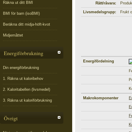
Räkna ut ditt BMI
Rätt/råvara:
Produk
Livsmedelsgrupp:
Frukt 
BMI för barn (isoBMI)
Beräkna ditt midja-höft-kvot
Midjemåttet
Energiförbrukning
Energifördelning
Din energiförbrukning
F
1. Räkna ut kaloribehov
P
K
2. Kaloritabellen (livsmedel)
Makrokomponenter
E
3. Räkna ut kaloriförbrukning
E
F
Övrigt
K