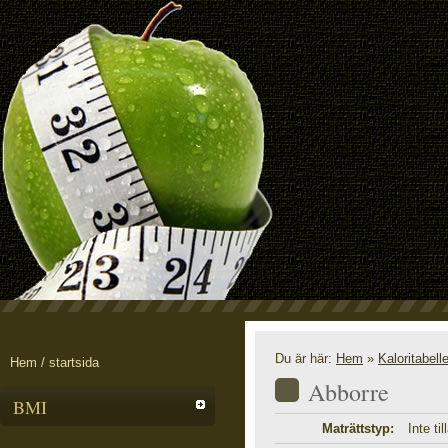
Du är här:
Hem
»
Kaloritabell
Hem / startsida
Abborre
BMI
Maträttstyp:
Inte ti