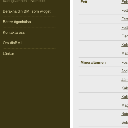
Näringsämnen i livsmedel
Fett
Enk
Fet
Beräkna din BMI som widget
Fet
Bättre ögonhälsa
Fet
Kontakta oss
Fle
Om dinBMI
Kol
Mät
Länkar
Mineralämnen
Fos
Jod
Jär
Kal
Kal
Mag
Nat
Sel