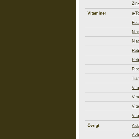
Zin
Vitaminer
a-T
Fol
Nia
Nia
Reti
Ret
Ribo
Tia
Vit
Vit
Vit
Vit
Övrigt
Ask
Avfa