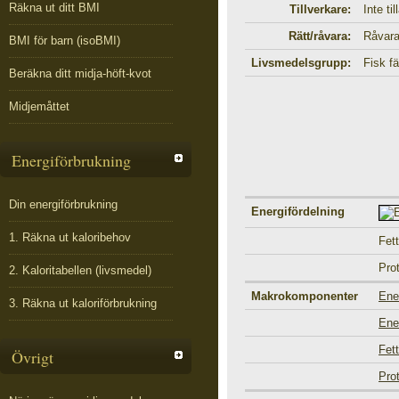
Räkna ut ditt BMI
Tillverkare:
Inte ti
Rätt/råvara:
Råvar
BMI för barn (isoBMI)
Livsmedelsgrupp:
Fisk fä
Beräkna ditt midja-höft-kvot
Midjemåttet
Energiförbrukning
Din energiförbrukning
Energifördelning
1. Räkna ut kaloribehov
Fett
Pro
2. Kaloritabellen (livsmedel)
Makrokomponenter
Ene
3. Räkna ut kaloriförbrukning
Ene
Fett
Övrigt
Pro