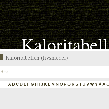
Kaloritabel
Kaloritabellen (livsmedel)
Hitta:
A
B
C
D
E
F
G
H
I
J
K
L
M
N
O
P
Q
R
S
T
U
V
W
Y
Å
Ä