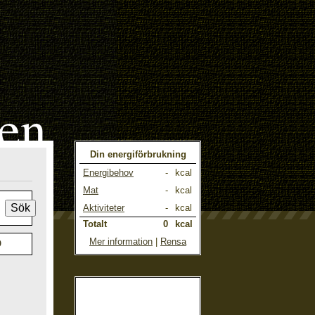
len
Din energiförbrukning
Energibehov
-
kcal
Mat
-
kcal
Aktiviteter
-
kcal
Totalt
0
kcal
Mer information
|
Rensa
Ö