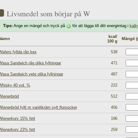
Livsmedel som börjar på W
Tips:
Ange en mängd och tryck på
för att lägga till ditt energiintag i
kalk
kcal/
Namn
Mängd (
100 g
Wafers fyllda rån kex
538
Wasa Sandwich råg olika fyllningar
471
Wasa Sandwich vete olika fyllningar
487
Whisky 40 vol. %
222
Wienerbröd
512
Wienerbröd fyllt m vaniljkräm sylt florsocker
456
Wienerkorv 15% fett
196
Wienerkorv 23% fett
259