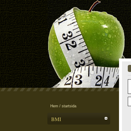
Hem / startsida
BMI