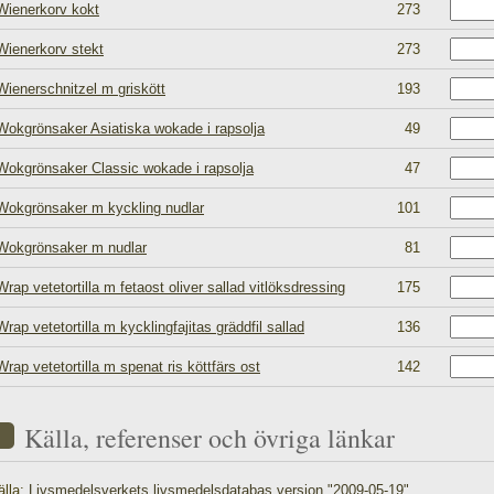
Wienerkorv kokt
273
Wienerkorv stekt
273
Wienerschnitzel m griskött
193
Wokgrönsaker Asiatiska wokade i rapsolja
49
Wokgrönsaker Classic wokade i rapsolja
47
Wokgrönsaker m kyckling nudlar
101
Wokgrönsaker m nudlar
81
Wrap vetetortilla m fetaost oliver sallad vitlöksdressing
175
Wrap vetetortilla m kycklingfajitas gräddfil sallad
136
Wrap vetetortilla m spenat ris köttfärs ost
142
Källa, referenser och övriga länkar
älla:
Livsmedelsverkets livsmedelsdatabas version "2009-05-19"