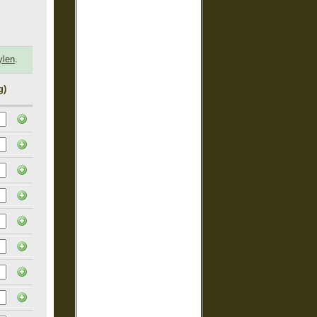
ylen
.
g)