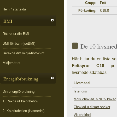
Grupp:
Fett
Hem / startsida
Förkorting:
C18:0
BMI
Räkna ut ditt BMI
BMI för barn (isoBMI)
De 10 livsmed
Beräkna ditt midja-höft-kvot
Här hittar du en lista 
Midjemåttet
Fettsyror C18
per 
livsmedelsdatabas.
Energiförbrukning
Livsmedel
Ister gris
Din energiförbrukning
Mörk choklad, >70 % kakao
1. Räkna ut kaloribehov
Choklad u tillsatt socker
2. Kaloritabellen (livsmedel)
Vit choklad