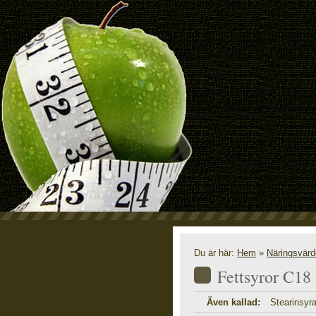
N
Du är här:
Hem
»
Näringsvär
Fettsyror C18
Även kallad:
Stearinsyr