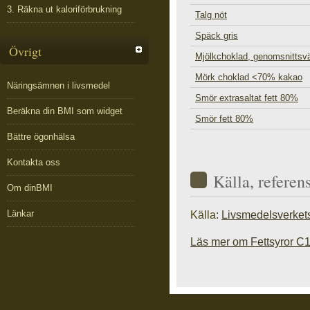
3. Räkna ut kaloriförbrukning
Talg nöt
Späck gris
Övrigt
Mjölkchoklad, genomsnittsv
Mörk choklad <70% kakao
Näringsämnen i livsmedel
Smör extrasaltat fett 80%
Beräkna din BMI som widget
Smör fett 80%
Bättre ögonhälsa
Kontakta oss
Källa, referen
Om dinBMI
Länkar
Källa:
Livsmedelsverket
Läs mer om Fettsyror C